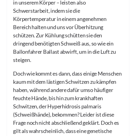
in unserem Körper – leisten also
Schwerstarbeit, indem sie die
Körpertemperatur in einem angenehmen
Bereich halten und uns vor Überhitzung
schützen. Zur Kühlung schütten sie den
dringend benötigten Schweiß aus, so wie ein
Ballonfahrer Ballast abwirft, um in die Luft zu
steigen.
Doch wie kommt es dann, dass einige Menschen
kaum mit dem lästigen Schwitzen zu kämpfen
haben, während andere dafür umso häufiger
feuchte Hände, bis hin zum krankhaften
Schwitzen, der Hyperhidrosis palmaris
(Schweißhände), bekommen? Leider ist diese
Frage noch nicht abschließend geklärt. Doch es
gilt als wahrscheinlich, dass eine genetische