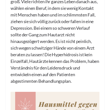
groß. Viele richten ihr ganzes Leben danach aus,
wählen einen Beruf, in dem sie wenig Kontakt
mit Menschen haben und im schlimmsten Fall,
ziehen sie sich völlig zurück oder fallen in eine
Depression. Bei einem so schweren Verlauf
sollte der Gang zum Hautarzt nicht
hinausgezögert werden. Es ist nicht peinlich,
sich wegen schwitziger Hände von einem Arzt
beraten zu lassen! Die Hyperhidrosis ist kein
Einzelfall, Hautärzte kennen das Problem, haben
Verständnis für den Leidensdruck und
entwickeln einen auf den Patienten
abgestimmten Behandlungsplan.