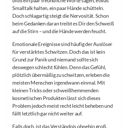
bloß ein paar freundliche Worte sagen, etwas
Smalltalk halten, ein paar Hände schütteln.
Doch schlagartig steigt die Nervosität. Schon
beim Gedanken daran treibt es Dir den Schweiß
auf die Stirn – und die Hände werden feucht.
Emotionale Ereignisse sind häufig der Auslöser
für verstärktes Schwitzen. Doch das ist kein
Grund zur Panik und niemand sollte sich
deswegen schlecht fühlen. Denn das Gefühl,
plötzlich übermäßig zu schwitzen, erleben die
meisten Menschen irgendwann einmal. Mit
kleinen Tricks oder schweißhemmenden
kosmetischen Produkten lässt sich dieses
Problem jedoch meist recht leicht beheben und
fällt letztlich gar nicht weiter auf.
Falls doch, ist das Verständnis ohnehin groß,