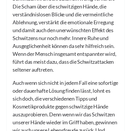
Die Scham über die schwitzigen Hände, die
verständnislosen Blicke und die vermeintliche
Ablehnung, verstärkt die emotionale Erregung
und damit auch den unerwünschten Effekt des
Schwitzens nur noch mehr. Innere Ruhe und
Ausgeglichenheit können da sehr hilfreich sein.
Wenn der Mensch insgesamt entspannter wird,
führt das meist dazu, dass die Schwitzattacken
seltener auftreten.
Auch wenn sich nicht in jedem Fall eine sofortige
oder dauerhafte Lösung finden lässt, lohnt es
sich doch, die verschiedenen Tipps und
Kosmetikprodukte gegen schwitzige Hände
auszuprobieren. Denn wenn wir das Schwitzen
unserer Hände wieder im Griff haben, gewinnen
wir auch unsere Lebensfreude zurück. Und