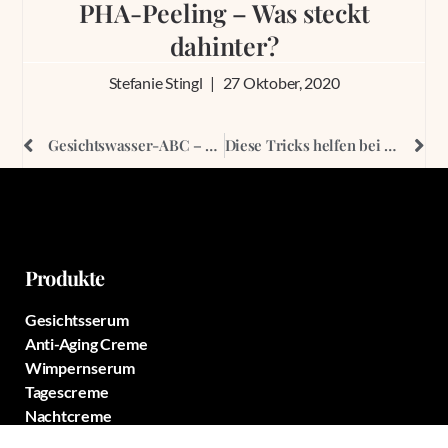
PHA-Peeling – Was steckt
dahinter?
Stefanie Stingl
27 Oktober, 2020
Gesichtswasser-ABC – Mit einem Toner wird Deine Gesichtshaut aufnahmefähiger
Diese Tricks helfen bei Reibeisenhaut
Produkte
Gesichtsserum
Anti-Aging Creme
Wimpernserum
Tagescreme
Nachtcreme
Augencreme