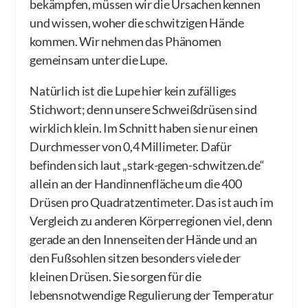
bekämpfen, müssen wir die Ursachen kennen
und wissen, woher die schwitzigen Hände
kommen. Wir nehmen das Phänomen
gemeinsam unter die Lupe.
Natürlich ist die Lupe hier kein zufälliges
Stichwort; denn unsere Schweißdrüsen sind
wirklich klein. Im Schnitt haben sie nur einen
Durchmesser von 0,4 Millimeter. Dafür
befinden sich laut „stark-gegen-schwitzen.de“
allein an der Handinnenfläche um die 400
Drüsen pro Quadratzentimeter. Das ist auch im
Vergleich zu anderen Körperregionen viel, denn
gerade an den Innenseiten der Hände und an
den Fußsohlen sitzen besonders viele der
kleinen Drüsen. Sie sorgen für die
lebensnotwendige Regulierung der Temperatur