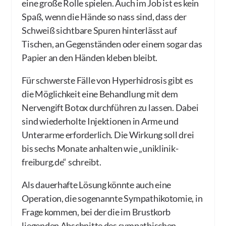
eine große Rolle spielen. Auch im Job ist es kein
Spaß, wenn die Hände so nass sind, dass der
Schweiß sichtbare Spuren hinterlässt auf
Tischen, an Gegenständen oder einem sogar das
Papier an den Händen kleben bleibt.
Für schwerste Fälle von Hyperhidrosis gibt es
die Möglichkeit eine Behandlung mit dem
Nervengift Botox durchführen zu lassen. Dabei
sind wiederholte Injektionen in Arme und
Unterarme erforderlich. Die Wirkung soll drei
bis sechs Monate anhalten wie „uniklinik-
freiburg.de“ schreibt.
Als dauerhafte Lösung könnte auch eine
Operation, die sogenannte Sympathikotomie, in
Frage kommen, bei der die im Brustkorb
liegenden Abschnitte des sympathischen