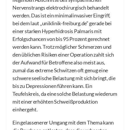
Nervenstrangs elektrochirurgisch behandelt
werden. Das ist ein minimalinvasiver Eingriff,
bei dem laut „uniklinik-freiburg.de“ gerade bei
einer starken Hyperhidrosis Palmaris mit
Erfolgschancen von bis 95 Prozent gerechnet
werden kann. Trotz möglicher Schmerzen und
den üblichen Risiken einer Operation zahlt sich
der Aufwand für Betroffene also meist aus,
zumal das extreme Schwitzen oft genug eine
schwere seelische Belastung mit sich bringt, die
bis zu Depressionen führen kann. Ein
Teufelskreis, da eine solche Belastung wiederum
mit einer erhöhten Schweißproduktion
einhergeht.
Ein gelassenerer Umgang mit dem Thema kann