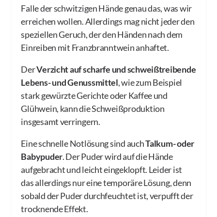
Falle der schwitzigen Hände genau das, was wir
erreichen wollen. Allerdings mag nicht jeder den
speziellen Geruch, der den Händen nach dem
Einreiben mit Franzbranntwein anhaftet.
Der
Verzicht auf scharfe und schweißtreibende
Lebens- und Genussmittel
, wie zum Beispiel
stark gewürzte Gerichte oder Kaffee und
Glühwein, kann die Schweißproduktion
insgesamt verringern.
Eine schnelle Notlösung sind auch
Talkum- oder
Babypuder
. Der Puder wird auf die Hände
aufgebracht und leicht eingeklopft. Leider ist
das allerdings nur eine temporäre Lösung, denn
sobald der Puder durchfeuchtet ist, verpufft der
trocknende Effekt.