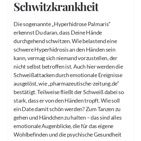
Schwitzkrankheit
Die sogenannte „Hyperhidrose Palmaris“
erkennst Du daran, dass Deine Hände
durchgehend schwitzen. Wie belastend eine
schwere Hyperhidrosis an den Händen sein
kann, vermag sich niemand vorzustellen, der
nicht selbst betroffen ist. Auch hier werden die
Schweißattacken durch emotionale Ereignisse
ausgelöst, wie „pharmazeutische-zeitung.de“
bestätigt. Teilweise fließt der Schweiß dabei so
stark, dass er von den Händen tropft. Wie soll
ein Date damit schön werden? Zum Tanzen zu
gehen und Händchen zu halten – das sind alles
emotionale Augenblicke, die für das eigene
Wohlbefinden und die psychische Gesundheit