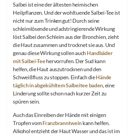
Salbei ist eine der ältesten heimischen
Heilpflanzen. Und der wohltuende Salbei-Tee ist
nicht nur zum Trinken gut! Durch seine
schleimlösende und adstringierende Wirkung
löst Salbei den Schleim aus der Bronchien, zieht
die Haut zusammen und trocknet sie aus. Und
genau diese Wirkung sollen auch
Handbäder
mit Salbei-Tee
hervorrufen. Der Sud kann
helfen, die Haut auszutrocknen und den
Schweißfluss zu stoppen. Einfach die
Hände
täglich in abgekühltem Salbeitee baden
, eine
Linderung sollte schon nach kurzer Zeit zu
spüren sein.
Auch das Einreiben der Hände mit einigen
Tropfen vom
Franzbranntwein
kann helfen.
Alkohol entzieht der Haut Wasser und das ist im