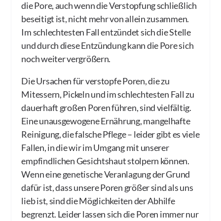
die Pore, auch wenn die Verstopfung schließlich
beseitigt ist, nicht mehr von allein zusammen.
Im schlechtesten Fall entzündet sich die Stelle
und durch diese Entzündung kann die Pore sich
noch weiter vergrößern.
Die Ursachen für verstopfe Poren, die zu
Mitessern, Pickeln und im schlechtesten Fall zu
dauerhaft großen Poren führen, sind vielfältig.
Eine unausgewogene Ernährung, mangelhafte
Reinigung, die falsche Pflege – leider gibt es viele
Fallen, in die wir im Umgang mit unserer
empfindlichen Gesichtshaut stolpern können.
Wenn eine genetische Veranlagung der Grund
dafür ist, dass unsere Poren größer sind als uns
lieb ist, sind die Möglichkeiten der Abhilfe
begrenzt. Leider lassen sich die Poren immer nur