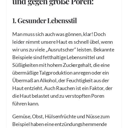
und gegen große Poren:
1. Gesunder Lebensstil
Man muss sich auch was gönnen, klar! Doch
leider nimmt unsere Haut es schnell übel, wenn
wir uns zu viele „Ausrutscher“ leisten. Bekannte
Beispiele sind fetthaltige Lebensmittel und
Süßigkeiten mit hohem Zuckergehalt, die eine
übermäßige Talgproduktion anregen oder ein
Übermaß an Alkohol, der Feuchtigkeit aus der
Haut entzieht. Auch Rauchen ist ein Faktor, der
die Haut belastet und zu verstopften Poren
führen kann.
Gemüse, Obst, Hülsenfrüchte und Nüsse zum
Beispiel haben eine entzündungshemmende