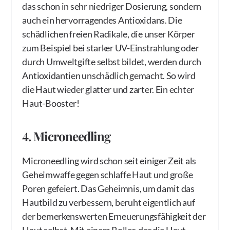
das schon in sehr niedriger Dosierung, sondern
auch ein hervorragendes Antioxidans. Die
schädlichen freien Radikale, die unser Körper
zum Beispiel bei starker UV-Einstrahlung oder
durch Umweltgifte selbst bildet, werden durch
Antioxidantien unschädlich gemacht. So wird
die Haut wieder glatter und zarter. Ein echter
Haut-Booster!
4. Microneedling
Microneedling wird schon seit einiger Zeit als
Geheimwaffe gegen schlaffe Haut und große
Poren gefeiert. Das Geheimnis, um damit das
Hautbild zu verbessern, beruht eigentlich auf
der bemerkenswerten Erneuerungsfähigkeit der
Haut selbst. Mit einem Roller, der die Haut