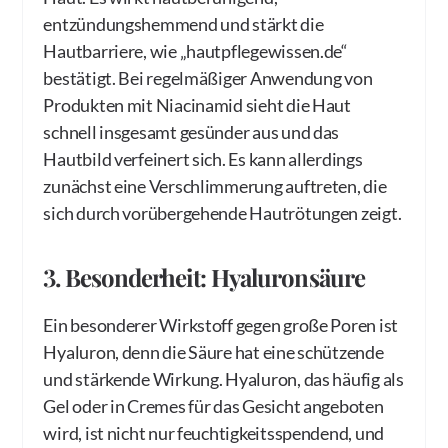
entzündungshemmend und stärkt die
Hautbarriere, wie „hautpflegewissen.de“
bestätigt. Bei regelmäßiger Anwendung von
Produkten mit Niacinamid sieht die Haut
schnell insgesamt gesünder aus und das
Hautbild verfeinert sich. Es kann allerdings
zunächst eine Verschlimmerung auftreten, die
sich durch vorübergehende Hautrötungen zeigt.
3. Besonderheit: Hyaluronsäure
Ein besonderer Wirkstoff gegen große Poren ist
Hyaluron, denn die Säure hat eine schützende
und stärkende Wirkung. Hyaluron, das häufig als
Gel oder in Cremes für das Gesicht angeboten
wird, ist nicht nur feuchtigkeitsspendend, und