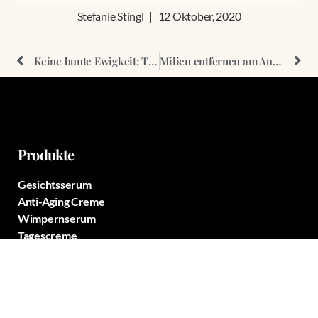
Stefanie Stingl
12 Oktober, 2020
Keine bunte Ewigkeit: Tattooentfernung mit dem Laser
Milien entfernen am Auge und im Gesicht – Vorsicht!
Produkte
Gesichtsserum
Anti-Aging Creme
Wimpernserum
Tagescreme
Nachtcreme
Augencreme
Body Butter
Handcreme