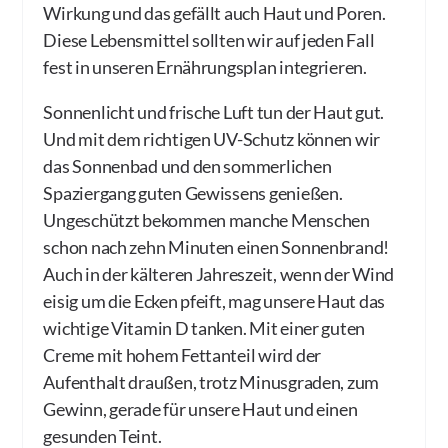
Wirkung und das gefällt auch Haut und Poren.
Diese Lebensmittel sollten wir auf jeden Fall
fest in unseren Ernährungsplan integrieren.
Sonnenlicht und frische Luft tun der Haut gut.
Und mit dem richtigen UV-Schutz können wir
das Sonnenbad und den sommerlichen
Spaziergang guten Gewissens genießen.
Ungeschützt bekommen manche Menschen
schon nach zehn Minuten einen Sonnenbrand!
Auch in der kälteren Jahreszeit, wenn der Wind
eisig um die Ecken pfeift, mag unsere Haut das
wichtige Vitamin D tanken. Mit einer guten
Creme mit hohem Fettanteil wird der
Aufenthalt draußen, trotz Minusgraden, zum
Gewinn, gerade für unsere Haut und einen
gesunden Teint.