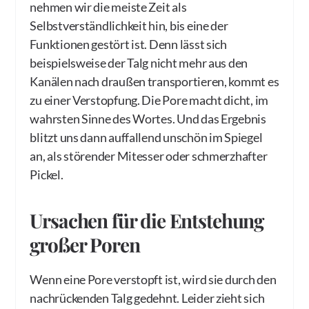
nehmen wir die meiste Zeit als
Selbstverständlichkeit hin, bis eine der
Funktionen gestört ist. Denn lässt sich
beispielsweise der Talg nicht mehr aus den
Kanälen nach draußen transportieren, kommt es
zu einer Verstopfung. Die Pore macht dicht, im
wahrsten Sinne des Wortes. Und das Ergebnis
blitzt uns dann auffallend unschön im Spiegel
an, als störender Mitesser oder schmerzhafter
Pickel.
Ursachen für die Entstehung
großer Poren
Wenn eine Pore verstopft ist, wird sie durch den
nachrückenden Talg gedehnt. Leider zieht sich