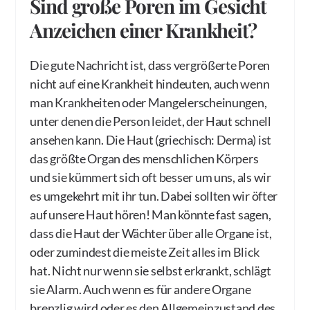
Sind große Poren im Gesicht
Anzeichen einer Krankheit?
Die gute Nachricht ist, dass vergrößerte Poren
nicht auf eine Krankheit hindeuten, auch wenn
man Krankheiten oder Mangelerscheinungen,
unter denen die Person leidet, der Haut schnell
ansehen kann. Die Haut (griechisch: Derma) ist
das größte Organ des menschlichen Körpers
und sie kümmert sich oft besser um uns, als wir
es umgekehrt mit ihr tun. Dabei sollten wir öfter
auf unsere Haut hören! Man könnte fast sagen,
dass die Haut der Wächter über alle Organe ist,
oder zumindest die meiste Zeit alles im Blick
hat. Nicht nur wenn sie selbst erkrankt, schlägt
sie Alarm. Auch wenn es für andere Organe
brenzlig wird oder es den Allgemeinzustand des