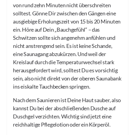
von rund zehn Minuten nicht überschreiten
solltest. Gönne Dir zwischen den Gängen eine
ausgiebige Erholungszeit von 15 bis 20 Minuten
ein. Höre auf Dein „Bauchgefühl“ – das
Schwitzen sollte sich angenehm anfühlen und
nicht anstrengend sein. Es ist keine Schande,
eine Saunagang abzukürzen. Und weil der
Kreislauf durch die Temperaturwechsel stark
herausgefordert wird, solltest Du es vorsichtig
sein, also nicht direkt von der oberen Saunabank
ins eiskalte Tauchbecken springen.
Nach dem Saunieren ist Deine Haut sauber, also
kannst Du bei der abschließenden Dusche auf
Duschgel verzichten. Wichtig sind jetzt eine
reichhaltige Pflegelotion oder ein Körperöl.