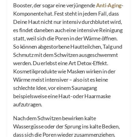
Booster, der sogar eine verjüngende
Anti-Aging
-
Komponente hat. Fest steht in jedem Fall, dass
Deine Haut nicht nur intensiv durchblutet wird,
es findet daneben auch eine intensive Reinigung
statt, weil sich die Poren in der Wärme öffnen.
So können abgestorbene Hautteilchen, Talg und
Schmutz mit dem Schwitzen ausgeschwemmt
werden. Du erlebst eine Art Detox-Effekt.
Kosmetikprodukte wie Masken wirken in der
Wärme meist intensiver – also ist es keine
schlechte Idee, vor einem Saunagang
beispielsweise eine Haut- oder Haarmaske
aufzutragen.
Nach dem Schwitzen bewirken kalte
Wassergüsse oder der Sprung ins kalte Becken,
dass sich die Poren wieder zusammenziehen.