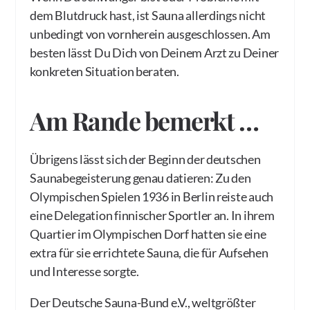
dem Blutdruck hast, ist Sauna allerdings nicht
unbedingt von vornherein ausgeschlossen. Am
besten lässt Du Dich von Deinem Arzt zu Deiner
konkreten Situation beraten.
Am Rande bemerkt …
Übrigens lässt sich der Beginn der deutschen
Saunabegeisterung genau datieren: Zu den
Olympischen Spielen 1936 in Berlin reiste auch
eine Delegation finnischer Sportler an. In ihrem
Quartier im Olympischen Dorf hatten sie eine
extra für sie errichtete Sauna, die für Aufsehen
und Interesse sorgte.
Der Deutsche Sauna-Bund e.V., weltgrößter