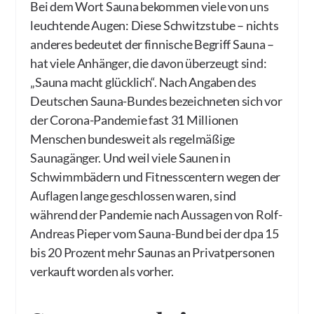
Bei dem Wort Sauna bekommen viele von uns
leuchtende Augen: Diese Schwitzstube – nichts
anderes bedeutet der finnische Begriff Sauna –
hat viele Anhänger, die davon überzeugt sind:
„Sauna macht glücklich“. Nach Angaben des
Deutschen Sauna-Bundes bezeichneten sich vor
der Corona-Pandemie fast 31 Millionen
Menschen bundesweit als regelmäßige
Saunagänger. Und weil viele Saunen in
Schwimmbädern und Fitnesscentern wegen der
Auflagen lange geschlossen waren, sind
während der Pandemie nach Aussagen von Rolf-
Andreas Pieper vom Sauna-Bund bei der dpa 15
bis 20 Prozent mehr Saunas an Privatpersonen
verkauft worden als vorher.