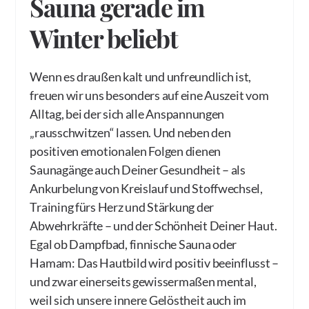
Sauna gerade im
Winter beliebt
Wenn es draußen kalt und unfreundlich ist,
freuen wir uns besonders auf eine Auszeit vom
Alltag, bei der sich alle Anspannungen
„rausschwitzen“ lassen. Und neben den
positiven emotionalen Folgen dienen
Saunagänge auch Deiner Gesundheit – als
Ankurbelung von Kreislauf und Stoffwechsel,
Training fürs Herz und Stärkung der
Abwehrkräfte – und der Schönheit Deiner Haut.
Egal ob Dampfbad, finnische Sauna oder
Hamam: Das Hautbild wird positiv beeinflusst –
und zwar einerseits gewissermaßen mental,
weil sich unsere innere Gelöstheit auch im