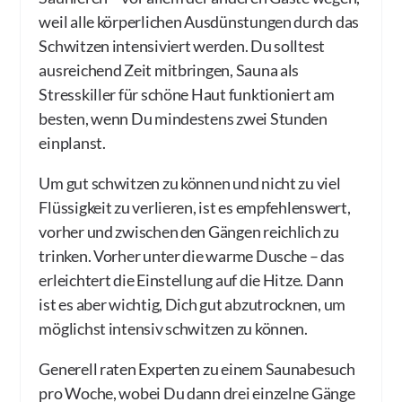
weil alle körperlichen Ausdünstungen durch das
Schwitzen intensiviert werden. Du solltest
ausreichend Zeit mitbringen, Sauna als
Stresskiller für schöne Haut funktioniert am
besten, wenn Du mindestens zwei Stunden
einplanst.
Um gut schwitzen zu können und nicht zu viel
Flüssigkeit zu verlieren, ist es empfehlenswert,
vorher und zwischen den Gängen reichlich zu
trinken. Vorher unter die warme Dusche – das
erleichtert die Einstellung auf die Hitze. Dann
ist es aber wichtig, Dich gut abzutrocknen, um
möglichst intensiv schwitzen zu können.
Generell raten Experten zu einem Saunabesuch
pro Woche, wobei Du dann drei einzelne Gänge