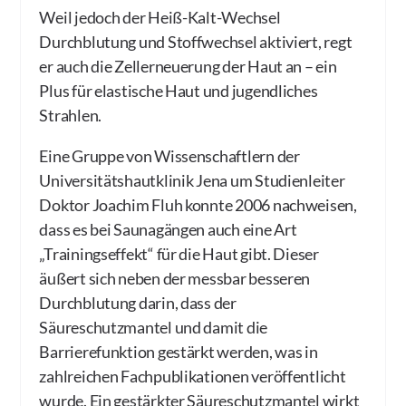
Weil jedoch der Heiß-Kalt-Wechsel
Durchblutung und Stoffwechsel aktiviert, regt
er auch die Zellerneuerung der Haut an – ein
Plus für elastische Haut und jugendliches
Strahlen.
Eine Gruppe von Wissenschaftlern der
Universitätshautklinik Jena um Studienleiter
Doktor Joachim Fluh konnte 2006 nachweisen,
dass es bei Saunagängen auch eine Art
„Trainingseffekt“ für die Haut gibt. Dieser
äußert sich neben der messbar besseren
Durchblutung darin, dass der
Säureschutzmantel und damit die
Barrierefunktion gestärkt werden, was in
zahlreichen Fachpublikationen veröffentlicht
wurde. Ein gestärkter Säureschutzmantel wirkt