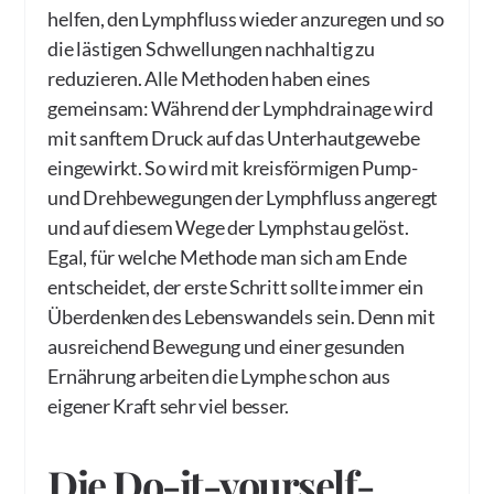
helfen, den Lymphfluss wieder anzuregen und so
die lästigen Schwellungen nachhaltig zu
reduzieren. Alle Methoden haben eines
gemeinsam: Während der Lymphdrainage wird
mit sanftem Druck auf das Unterhautgewebe
eingewirkt. So wird mit kreisförmigen Pump-
und Drehbewegungen der Lymphfluss angeregt
und auf diesem Wege der Lymphstau gelöst.
Egal, für welche Methode man sich am Ende
entscheidet, der erste Schritt sollte immer ein
Überdenken des Lebenswandels sein. Denn mit
ausreichend Bewegung und einer gesunden
Ernährung arbeiten die Lymphe schon aus
eigener Kraft sehr viel besser.
Die Do-it-yourself-