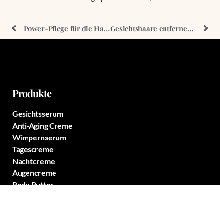
Power-Pflege für die Haut: Wie funktioniert eine Ampullenkur für das Gesicht?
Gesichtshaare entfernen: Diese Methoden stehen zur Wahl
Produkte
Gesichtsserum
Anti-Aging Creme
Wimpernserum
Tagescreme
Nachtcreme
Augencreme
Body Butter
Handcreme
Fußcreme