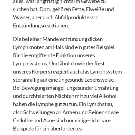
alles, was langfristig nichts im Gewebe zu
suchen hat. Dazu gehören Fette, Eiweiße und
Wasser, aber auch Abfallprodukte von
Entzündungsreaktionen.
Die bei einer Mandelentzündung dicken
Lymphknoten am Hals sind ein gutes Beispiel
für die entgiftende Funktion unseres
Lymphsystems. Und ähnlich wie der Rest
unseres Körpers reagiert auch das Lymphsystem
störanfällig auf eine ungesunde Lebensweise.
Bei Bewegungsmangel, ungesunder Ernährung
und durchfeierten Nächten mit zu viel Alkohol
haben die Lymphe gut zu tun. Ein Lymphstau,
also Schwellungen an Armen und Beinen sowie
Cellulite und Akne sind nur einige sichtbare
Beispiele für ein überfordertes