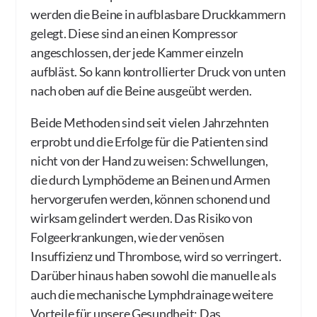
werden die Beine in aufblasbare Druckkammern
gelegt. Diese sind an einen Kompressor
angeschlossen, der jede Kammer einzeln
aufbläst. So kann kontrollierter Druck von unten
nach oben auf die Beine ausgeübt werden.
Beide Methoden sind seit vielen Jahrzehnten
erprobt und die Erfolge für die Patienten sind
nicht von der Hand zu weisen: Schwellungen,
die durch Lymphödeme an Beinen und Armen
hervorgerufen werden, können schonend und
wirksam gelindert werden. Das Risiko von
Folgeerkrankungen, wie der venösen
Insuffizienz und Thrombose, wird so verringert.
Darüber hinaus haben sowohl die manuelle als
auch die mechanische Lymphdrainage weitere
Vorteile für unsere Gesundheit: Das