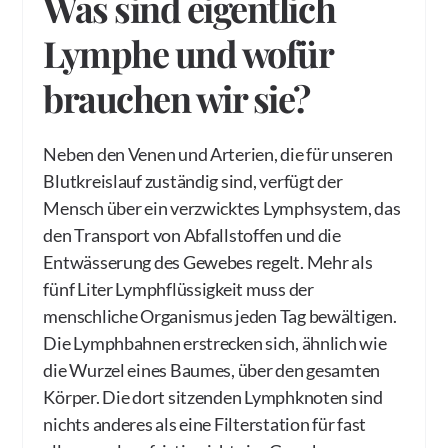
Was sind eigentlich
Lymphe und wofür
brauchen wir sie?
Neben den Venen und Arterien, die für unseren
Blutkreislauf zuständig sind, verfügt der
Mensch über ein verzwicktes Lymphsystem, das
den Transport von Abfallstoffen und die
Entwässerung des Gewebes regelt. Mehr als
fünf Liter Lymphflüssigkeit muss der
menschliche Organismus jeden Tag bewältigen.
Die Lymphbahnen erstrecken sich, ähnlich wie
die Wurzel eines Baumes, über den gesamten
Körper. Die dort sitzenden Lymphknoten sind
nichts anderes als eine Filterstation für fast