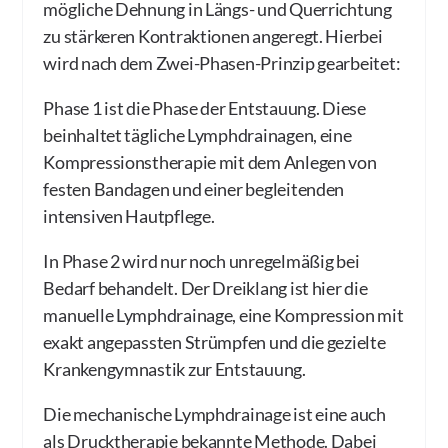
mögliche Dehnung in Längs- und Querrichtung
zu stärkeren Kontraktionen angeregt. Hierbei
wird nach dem Zwei-Phasen-Prinzip gearbeitet:
Phase 1 ist die Phase der Entstauung. Diese
beinhaltet tägliche Lymphdrainagen, eine
Kompressionstherapie mit dem Anlegen von
festen Bandagen und einer begleitenden
intensiven Hautpflege.
In Phase 2 wird nur noch unregelmäßig bei
Bedarf behandelt. Der Dreiklang ist hier die
manuelle Lymphdrainage, eine Kompression mit
exakt angepassten Strümpfen und die gezielte
Krankengymnastik zur Entstauung.
Die mechanische Lymphdrainage ist eine auch
als Drucktherapie bekannte Methode. Dabei