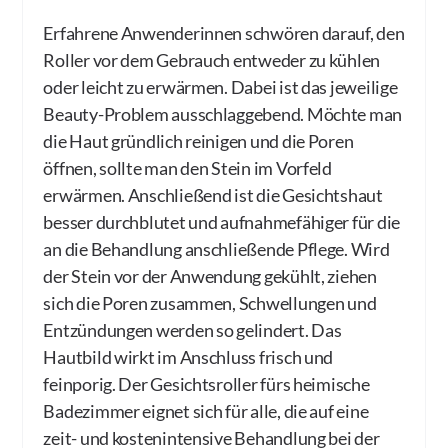
Erfahrene Anwenderinnen schwören darauf, den
Roller vor dem Gebrauch entweder zu kühlen
oder leicht zu erwärmen. Dabei ist das jeweilige
Beauty-Problem ausschlaggebend. Möchte man
die Haut gründlich reinigen und die Poren
öffnen, sollte man den Stein im Vorfeld
erwärmen. Anschließend ist die Gesichtshaut
besser durchblutet und aufnahmefähiger für die
an die Behandlung anschließende Pflege. Wird
der Stein vor der Anwendung gekühlt, ziehen
sich die Poren zusammen, Schwellungen und
Entzündungen werden so gelindert. Das
Hautbild wirkt im Anschluss frisch und
feinporig. Der Gesichtsroller fürs heimische
Badezimmer eignet sich für alle, die auf eine
zeit- und kostenintensive Behandlung bei der