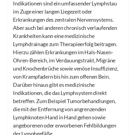
Indikationen sind ein umfassender Lymphstau
im Zuge einer langen Liegezeit oder
Erkrankungen des zentralen Nervensystems.
Aber auch bei anderen chronisch verlaufenden
Krankheiten kann eine medizinische
Lymphdrainage zum Therapieerfolg beitragen.
Hierzu zählen Erkrankungen im Hals-Nasen-
Ohren-Bereich, im Verdauungstrakt, Migräne
und Knochenbrüche sowie venöse Insuffizienz,
von Krampfadern bis hin zum offenen Bein.
Darüber hinaus gibt es medizinische
Indikationen, die das Lymphsystem direkt
betreffen. Zum Beispiel Tumorbehandlungen,
die mit der Entfernung von angrenzenden
Lymphknoten Hand in Hand gehen sowie
angeborenen oder erworbenen Fehlbildungen
der Lymphgefäße.