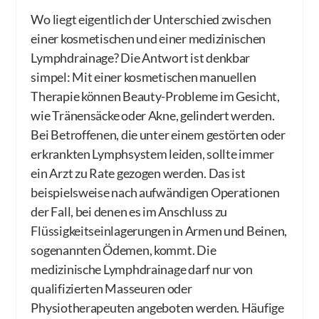
Wo liegt eigentlich der Unterschied zwischen
einer kosmetischen und einer medizinischen
Lymphdrainage? Die Antwort ist denkbar
simpel: Mit einer kosmetischen manuellen
Therapie können Beauty-Probleme im Gesicht,
wie Tränensäcke oder Akne, gelindert werden.
Bei Betroffenen, die unter einem gestörten oder
erkrankten Lymphsystem leiden, sollte immer
ein Arzt zu Rate gezogen werden. Das ist
beispielsweise nach aufwändigen Operationen
der Fall, bei denen es im Anschluss zu
Flüssigkeitseinlagerungen in Armen und Beinen,
sogenannten Ödemen, kommt. Die
medizinische Lymphdrainage darf nur von
qualifizierten Masseuren oder
Physiotherapeuten angeboten werden. Häufige