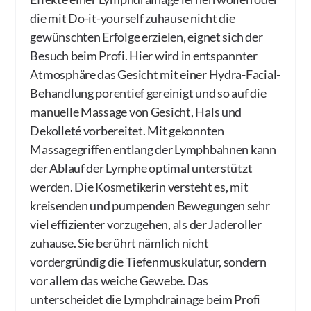
die mit Do-it-yourself zuhause nicht die
gewünschten Erfolge erzielen, eignet sich der
Besuch beim Profi. Hier wird in entspannter
Atmosphäre das Gesicht mit einer Hydra-Facial-
Behandlung porentief gereinigt und so auf die
manuelle Massage von Gesicht, Hals und
Dekolleté vorbereitet. Mit gekonnten
Massagegriffen entlang der Lymphbahnen kann
der Ablauf der Lymphe optimal unterstützt
werden. Die Kosmetikerin versteht es, mit
kreisenden und pumpenden Bewegungen sehr
viel effizienter vorzugehen, als der Jaderoller
zuhause. Sie berührt nämlich nicht
vordergründig die Tiefenmuskulatur, sondern
vor allem das weiche Gewebe. Das
unterscheidet die Lymphdrainage beim Profi