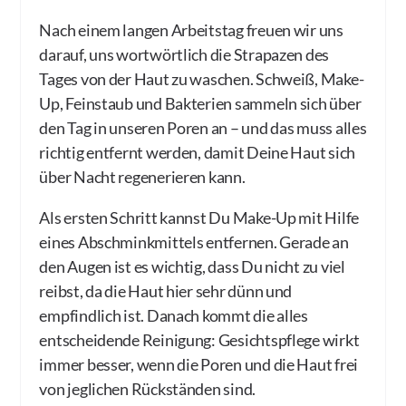
Nach einem langen Arbeitstag freuen wir uns
darauf, uns wortwörtlich die Strapazen des
Tages von der Haut zu waschen. Schweiß, Make-
Up, Feinstaub und Bakterien sammeln sich über
den Tag in unseren Poren an – und das muss alles
richtig entfernt werden, damit Deine Haut sich
über Nacht regenerieren kann.
Als ersten Schritt kannst Du Make-Up mit Hilfe
eines Abschminkmittels entfernen. Gerade an
den Augen ist es wichtig, dass Du nicht zu viel
reibst, da die Haut hier sehr dünn und
empfindlich ist. Danach kommt die alles
entscheidende Reinigung: Gesichtspflege wirkt
immer besser, wenn die Poren und die Haut frei
von jeglichen Rückständen sind.