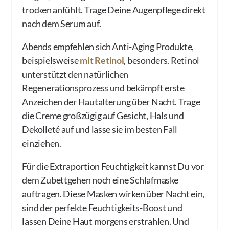
trocken anfühlt. Trage Deine Augenpflege direkt
nach dem Serum auf.
Abends empfehlen sich Anti-Aging Produkte,
beispielsweise
mit Retinol
, besonders. Retinol
unterstützt den natürlichen
Regenerationsprozess und bekämpft erste
Anzeichen der Hautalterung über Nacht. Trage
die Creme großzügig auf Gesicht, Hals und
Dekolleté auf und lasse sie im besten Fall
einziehen.
Für die Extraportion Feuchtigkeit kannst Du vor
dem Zubettgehen noch eine Schlafmaske
auftragen. Diese Masken wirken über Nacht ein,
sind der perfekte Feuchtigkeits-Boost und
lassen Deine Haut morgens erstrahlen. Und