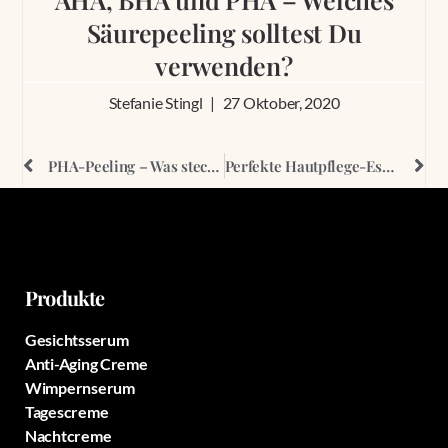
Säurepeeling solltest Du
verwenden?
Stefanie Stingl
27 Oktober, 2020
PHA-Peeling – Was steckt dahinter?
Perfekte Hautpflege-Essentials zum Verschenken
Produkte
Gesichtsserum
Anti-Aging Creme
Wimpernserum
Tagescreme
Nachtcreme