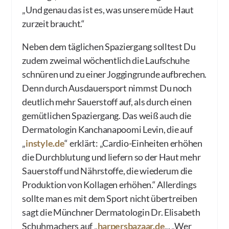
„Und genau das ist es, was unsere müde Haut
zurzeit braucht.“
Neben dem täglichen Spaziergang solltest Du
zudem zweimal wöchentlich die Laufschuhe
schnüren und zu einer Joggingrunde aufbrechen.
Denn durch Ausdauersport nimmst Du noch
deutlich mehr Sauerstoff auf, als durch einen
gemütlichen Spaziergang. Das weiß auch die
Dermatologin Kanchanapoomi Levin, die auf
„
instyle.de
“ erklärt: „Cardio-Einheiten erhöhen
die Durchblutung und liefern so der Haut mehr
Sauerstoff und Nährstoffe, die wiederum die
Produktion von Kollagen erhöhen.“ Allerdings
sollte man es mit dem Sport nicht übertreiben
sagt die Münchner Dermatologin Dr. Elisabeth
Schuhmachers auf „
harpersbazaar.de
„. „Wer