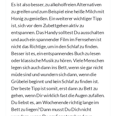
Es ist also besser, zu alkoholfreien Alternativen
zu greifen und zum Beispiel eine heiße Milch mit
Honig zu genießen. Ein weiterer wichtiger Tipp
ist, sich vor dem Zubettgehen aktiv zu
entspannen. Das Handy solltest Du ausschalten
und auch ein spannender Film im Fernsehen ist
nicht das Richtige, um in den Schlaf zu finden.
Besser ist es, ein entspannendes Buch zu lesen
oder klassische Musik zu hören. Viele Menschen
legen sich auch dann ins Bett, wenn sie gar nicht
müde sind und wundern sich dann, wenn die
Grübelei beginnt und kein Schlaf zu finden ist.
Der beste Tipp ist somit, erst dann zu Bett zu
gehen, wenn Dir wirklich fast die Augen zufallen.
Du liebst es, am Wochenende richtig lange im
Bett zu liegen? Dann musst Du Dich nicht