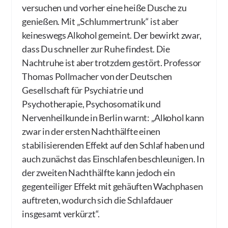
versuchen und vorher eine heiße Dusche zu
genießen. Mit „Schlummertrunk“ ist aber
keineswegs Alkohol gemeint. Der bewirkt zwar,
dass Du schneller zur Ruhe findest. Die
Nachtruhe ist aber trotzdem gestört. Professor
Thomas Pollmacher von der Deutschen
Gesellschaft für Psychiatrie und
Psychotherapie, Psychosomatik und
Nervenheilkunde in Berlin warnt: „Alkohol kann
zwar in der ersten Nachthälfte einen
stabilisierenden Effekt auf den Schlaf haben und
auch zunächst das Einschlafen beschleunigen. In
der zweiten Nachthälfte kann jedoch ein
gegenteiliger Effekt mit gehäuften Wachphasen
auftreten, wodurch sich die Schlafdauer
insgesamt verkürzt“.