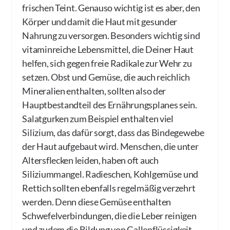
frischen Teint. Genauso wichtig ist es aber, den
Körper und damit die Haut mit gesunder
Nahrung zu versorgen. Besonders wichtig sind
vitaminreiche Lebensmittel, die Deiner Haut
helfen, sich gegen freie Radikale zur Wehr zu
setzen. Obst und Gemüse, die auch reichlich
Mineralien enthalten, sollten also der
Hauptbestandteil des Ernährungsplanes sein.
Salatgurken zum Beispiel enthalten viel
Silizium, das dafür sorgt, dass das Bindegewebe
der Haut aufgebaut wird. Menschen, die unter
Altersflecken leiden, haben oft auch
Siliziummangel. Radieschen, Kohlgemüse und
Rettich sollten ebenfalls regelmäßig verzehrt
werden. Denn diese Gemüse enthalten
Schwefelverbindungen, die die Leber reinigen
und zudem die Bildung von Gallenflüssigkeit