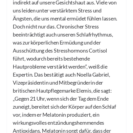
indirekt auf unsere Gesichtshaut aus. Viele von
uns leiden unter verstärktem Stress und
Ängsten, die uns mental ermüdet fühlen lassen.
Doch nicht nur das. Chronischer Stress
beeinträchtigt auch unseren Schlafrhythmus,
was zur körperlichen Ermüdung und der
Ausschüttung des Stresshormons Cortisol
führt, wodurch bereits bestehende
Hautprobleme verstärkt werden“, weiß die
Expertin. Das bestätigt auch Noella Gabriel,
Vizepräsidentin und Mitbegründerin der
britischen Hautpflegemarke Elemis, die sagt:
„Gegen 21 Uhr, wenn sich der Tag dem Ende
zuneigt, bereitet sich der Körper auf den Schlaf
vor, indem er Melatonin produziert, ein
wirkungsvolles entzündungshemmendes
Antioxidans. Melatonin sorgt dafür, dass der