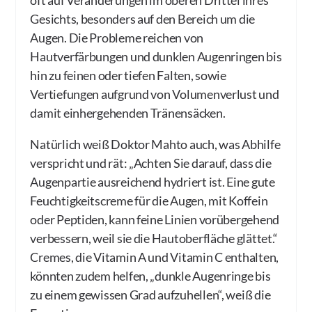
oft auf Veränderungen im oberen Drittel ihres
Gesichts, besonders auf den Bereich um die
Augen. Die Probleme reichen von
Hautverfärbungen und dunklen Augenringen bis
hin zu feinen oder tiefen Falten, sowie
Vertiefungen aufgrund von Volumenverlust und
damit einhergehenden Tränensäcken.
Natürlich weiß Doktor Mahto auch, was Abhilfe
verspricht und rät: „Achten Sie darauf, dass die
Augenpartie ausreichend hydriert ist. Eine gute
Feuchtigkeitscreme für die Augen, mit Koffein
oder Peptiden, kann feine Linien vorübergehend
verbessern, weil sie die Hautoberfläche glättet.“
Cremes, die Vitamin A und Vitamin C enthalten,
könnten zudem helfen, „dunkle Augenringe bis
zu einem gewissen Grad aufzuhellen“, weiß die