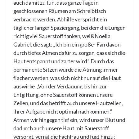
auch damit zu tun, dass ganze Tage in
geschlossenen Räumen am Schreibtisch
verbracht werden. Abhilfe verspricht ein
täglicher langer Spaziergang, bei dem die Lungen
richtig viel Sauerstoff tanken, weiß Noella
Gabriel, die sagt: „Ich bin ein großer Fan davon,
durch tiefes Atmen dafür zu sorgen, dass sich die
Haut entspannt und zarter wird.“ Durch das
permanente Sitzen würde die Atmung immer
flacher werden, was sich nicht nur auf die Haut
auswirke. „Von der Verdauung bis hin zur
Entgiftung, ohne Sauerstoff können unsere
Zellen, und das betrifft auch unsere Hautzellen,
ihrer Aufgabe nicht optimal nachkommen.“
Atmen wir hingegen tief ein, wird unser Blut und
dadurch auch unsere Haut mit Sauerstoff
versorgt, verrät die Fachfrau und fügt hinzu: