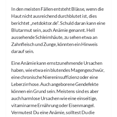
In den meisten Fällen entsteht Blässe, wenn die
Haut nicht ausreichend durchblutet ist, dies
berichtet „netdoktor.de“. Schuld daran kann eine
Blutarmut sein, auch Anämie genannt. Hell
aussehende Schleimhäute, zu sehen etwa an
Zahnfleisch und Zunge, könnten ein Hinweis
darauf sein.
Eine Anämie kann ernstzunehmende Ursachen
haben, wie etwa ein blutendes Magengeschwür,
eine chronische Niereninsuffizienz oder eine
Leberzirrhose. Auch angeborene Gendefekte
können ein Grund sein. Meistens sind es aber
auch harmlose Ursachen wie eine einseitige,
vitaminarme Ernährung oder Eisenmangel.
Vermutest Du eine Anämie, solltest Du die