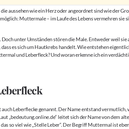
he, die aussehen wie ein Herz oder angeordnet sind wie der G
n möglich: Muttermale – im Laufe des Lebens vermehren sie s
s. Doch unter Umständen stören die Male. Entweder weil sie 
, dass es sich um Hautkrebs handelt. Wie entstehen eigentli
ttermal und Leberfleck? Und woran erkenne ich ein verdächt
eberfleck
 auch Leberflecke genannt. Der Name entstand vermutlich, 
Laut „bedeutung.online.de“ leitet sich der Name von dem alt
das so viel wie „Stelle Leber“. Der Begriff Muttermal ist ebe