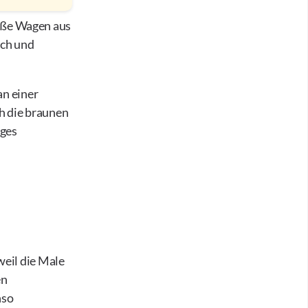
roße Wagen aus
ich und
an einer
ch die braunen
iges
weil die Male
en
nso