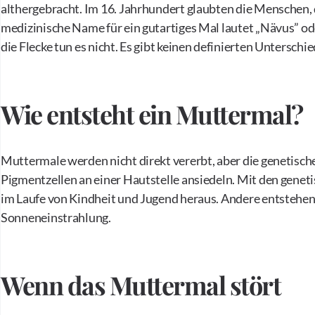
althergebracht. Im 16. Jahrhundert glaubten die Menschen, 
medizinische Name für ein gutartiges Mal lautet „Nävus” od
die Flecke tun es nicht. Es gibt keinen definierten Untersc
Wie entsteht ein Muttermal?
Muttermale werden nicht direkt vererbt, aber die genetische
Pigmentzellen an einer Hautstelle ansiedeln. Mit den genet
im Laufe von Kindheit und Jugend heraus. Andere entsteh
Sonneneinstrahlung.
Wenn das Muttermal stört