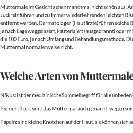
Muttermale im Gesicht sehen manchmal nicht schön aus. An
Juckreiz führen und zu immer wiederkehrenden leichten Bl
entfernt werden. Dermatologen (Hautärzte) führen solche 
je nach Lage weggelasert, kauterisiert (ausgebrannt) oder m
die 100 Euro, je nach Umfang und Behandlungsmethode. Di
Muttermal normalerweise nicht.
Welche Arten von Muttermalen
Nävus: ist der medizinische Sammelbegriff für alle unbede
Pigmentfleck: wird das Muttermal auch genannt, wegen se
Papeln: sind kleine Knötchen auf der Haut, sie können sich