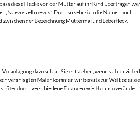
dass diese Flecke von der Mutter auf ihr Kind übertragen we
er „Naevuszellnaevus”. Doch so sehr sich die Namen auch un
hied zwischen der Bezeichnung Muttermal und Leberfleck.
 Veranlagung dazu schon. Sie entstehen, wenn sich zu viele 
isch veranlagten Malen kommen wir bereits zur Welt oder sie 
en später durch verschiedene Faktoren wie Hormonveränder