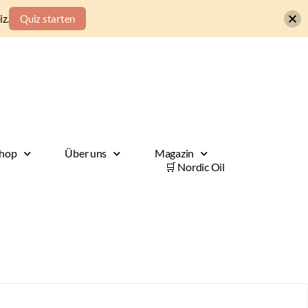
z.
Quiz starten
hop
Über uns
Magazin
🛒 Nordic Oil