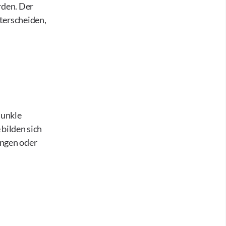
rden. Der
terscheiden,
dunkle
bilden sich
ungen oder