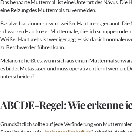
Das behaarte Muttermal: ist eine Unterart des Nävus. Die H
eine Reizung des Muttermals zu vermeiden.
Basalzellkarzinom: so wird weißer Hautkrebs genannt. Die 
schwarzen Hautkrebs. Muttermale, die sich schuppen oder o
Weißer Hautkrebs ist weniger aggressiv, da sich normalerwe
zu Beschwerden führen kann.
Melanom: heißt es, wenn sich aus einem Muttermal schwarz
es bildet Metastasen und muss operativ entfernt werden. 
unterscheiden?
ABCDE-Regel: Wie erkenne i
Grundsätzlich sollte auf jede Veränderung von Muttermale