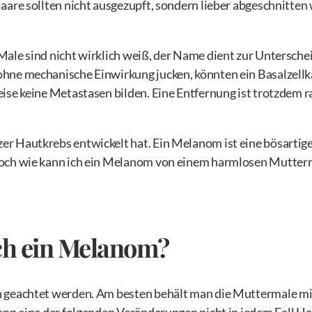
aare sollten nicht ausgezupft, sondern lieber abgeschnitte
Male sind nicht wirklich weiß, der Name dient zur Untersch
hne mechanische Einwirkung jucken, könnten ein Basalzellk
ise keine Metastasen bilden. Eine Entfernung ist trotzdem r
er Hautkrebs entwickelt hat. Ein Melanom ist eine bösarti
Doch wie kann ich ein Melanom von einem harmlosen Mutter
ch ein Melanom?
n geachtet werden. Am besten behält man die Muttermale m