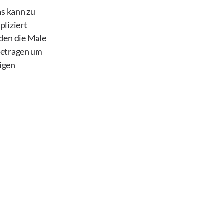
as kann zu
liziert
den die Male
 betragen um
igen