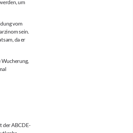
n werden, um
eidung vom
arzinom sein.
atsam, da er
ge Wucherung,
mal
it der ABCDE-